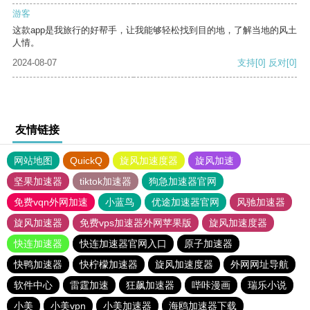
游客
这款app是我旅行的好帮手，让我能够轻松找到目的地，了解当地的风土
人情。
2024-08-07
支持
[0]
反对
[0]
友情链接
网站地图
QuickQ
旋风加速度器
旋风加速
坚果加速器
tiktok加速器
狗急加速器官网
免费vqn外网加速
小蓝鸟
优途加速器官网
风驰加速器
旋风加速器
免费vps加速器外网苹果版
旋风加速度器
快连加速器
快连加速器官网入口
原子加速器
快鸭加速器
快柠檬加速器
旋风加速度器
外网网址导航
软件中心
雷霆加速
狂飙加速器
哔咔漫画
瑞乐小说
小美
小美vpn
小美加速器
海鸥加速器下载